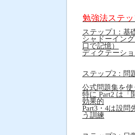
勉強法ステッ
ステップ1：基
シャドーイング
口で記憶）
ディクテーショ
ステップ2：問
公式問題集を使
特に Part2
効果的
Part3・4は
う訓練