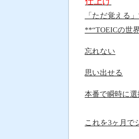
仕上げ
「ただ覚える」
**“TOEIC
忘れない
思い出せる
本番で瞬時に選
これを3ヶ月で