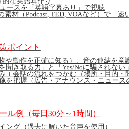
常的な英語耳作り
ュースを「英語字幕あり」で視聴
の素材（Podcast, TED, VOAなど）で
策ポイント
力（物や動作を正確に知る）、音の連結を意
問詞を聞き取る力」と「Yes/Noに騙されない
問先読み＋会話の流れをつかむ（場所・目的・
の全体像を把握（広告・アナウンス・ニュー
ール例（毎日30分～1時間）
ーイング（過去に解いた音声を使用）