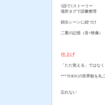
5語で1ストーリー
場所タグで語彙整理
頻出シーンに紐づけ
二重の記憶（音+映像）
仕上げ
「ただ覚える」ではなく
**“TOEICの世界観を
忘れない