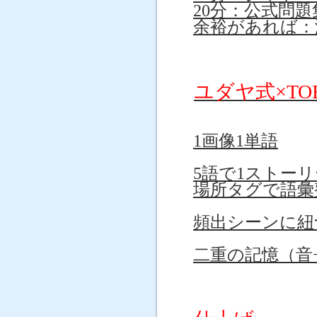
20分：公式問題
余裕があれば：
ユダヤ式×T
1画像1単語
5語で1ストーリ
場所タグで語彙
頻出シーンに紐
二重の記憶（音