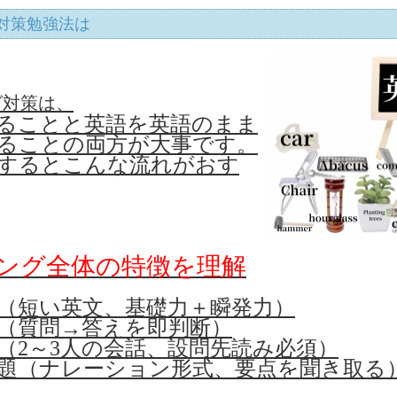
グ対策勉強法は
グ対策は、
ることと英語を英語のまま
ることの両方が大事です。
するとこんな流れがおす
スニング全体の特徴を理解
描写（短い英文、基礎力＋瞬発力）
問題（質問→答えを即判断）
問題（2～3人の会話、設問先読み必須）
明文問題（ナレーション形式、要点を聞き取る