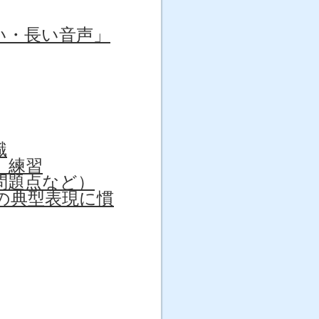
「速い・長い音声」
識
」練習
問題点など）
スの典型表現に慣