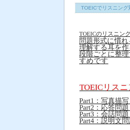
TOEICでリスニン
TOEICのリスニン
問題形式に慣れ
理解する耳を作
段階ごとに整理
すめです
TOEICリ
Part1：写真
Part2：応答
Part3：会話
Part4：説