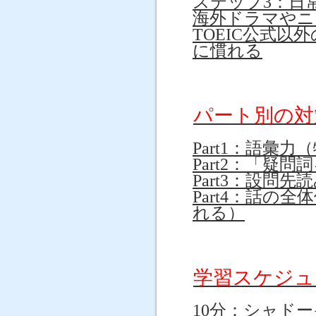
ステップ3：日
海外ドラマやニ
TOEIC公式以外
に慣れる
パート別の対
Part1：語彙
Part2：「疑
Part3：設
Part4：話
れる）
学習スケジュ
10分：シャド