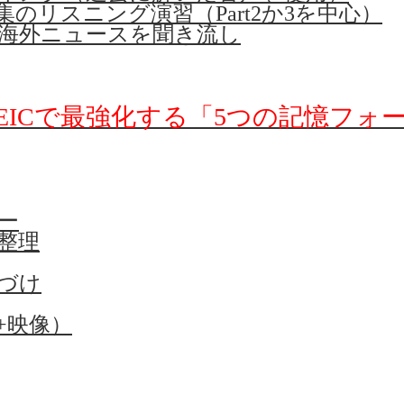
集のリスニング演習（Part2か3を中心）
海外ニュースを聞き流し
OEICで最強化する「5つの記憶フォ
ー
整理
づけ
+映像）