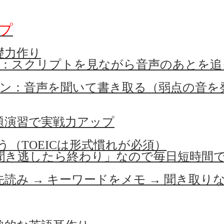
プ
礎力作り
：スクリプトを見ながら音声のあとを追
ン：音声を聞いて書き取る（弱点の音を
題演習で実戦力アップ
う（TOEICは形式慣れが必須）
 は「聞き逃したら終わり」なので毎日短時
設問先読み → キーワードをメモ → 聞き取